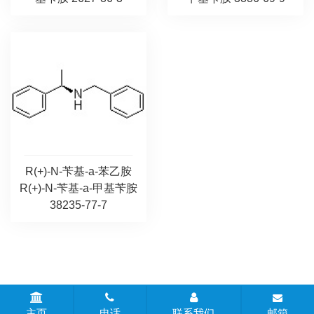
R(+)-N-苄基-a-苯乙胺
R(+)-N-苄基-a-甲基苄胺
38235-77-7
CopyRight © 2020-2026 江苏科达化工科技有限责任公司 版权所
主页
电话
联系我们
邮箱