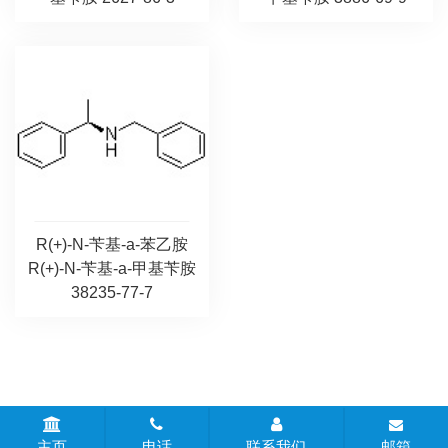
R(+)-N-苄基-a-苯乙胺
R(+)-N-苄基-a-甲基苄胺
38235-77-7
CopyRight © 2020-2026 江苏科达化工科技有限责任公司 版权所
主页
电话
联系我们
邮箱